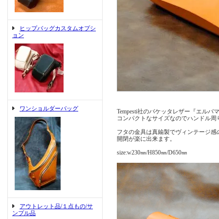
ヒップバッグカスタムオプシ
ョン
ワンショルダーバッグ
Tempesti社のバケッタレザー『エ
コンパクトなサイズなのでハンドル周
フタの金具は真鍮製でヴィンテージ感
開閉が楽に出来ます。
size:w230㎜/H850㎜/D650㎜
アウトレット品/１点もの/サ
ンプル品