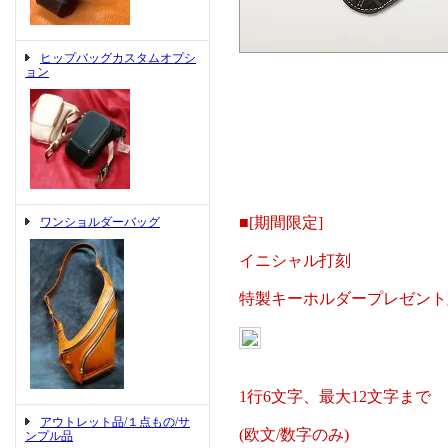
ヒップバッグカスタムオプシ
ョン
■[期間限定]
ワンショルダーバッグ
イニシャル打刻
特製キーホルダープレゼント
1行6文字、最大12文字まで
アウトレット品/１点もの/サ
(欧文/数字のみ)
ンプル品